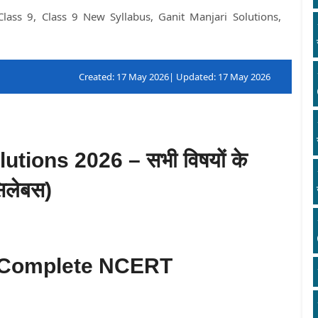
lass 9, Class 9 New Syllabus, Ganit Manjari Solutions,
Created: 17 May 2026| Updated: 17 May 2026
ions 2026 – सभी विषयों के
िलेबस)
िए Complete NCERT