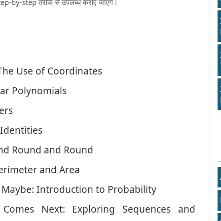
ep-by-step तरीके से उपलब्ध कराए जाएंगे।
 The Use of Coordinates
ear Polynomials
ers
Identities
and Round and Round
erimeter and Area
Maybe: Introduction to Probability
t Comes Next: Exploring Sequences and