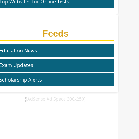
Top Websites for Online Tests
Feeds
Education News
Exam Updates
Scholarship Alerts
[AdSense Ad Space 300x250]