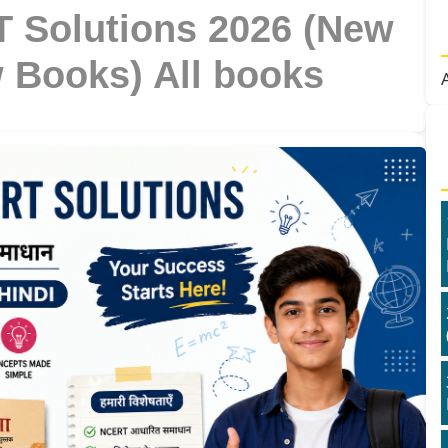
 Solutions 2026 (New
 Books) All books