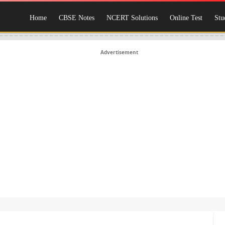
Home
CBSE Notes
NCERT Solutions
Online Test
Stu
Advertisement