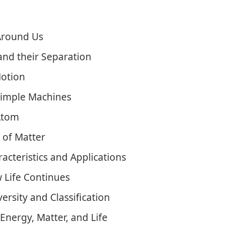
Around Us
and their Separation
Motion
Simple Machines
 Atom
 of Matter
cteristics and Applications
 Life Continues
versity and Classification
Energy, Matter, and Life