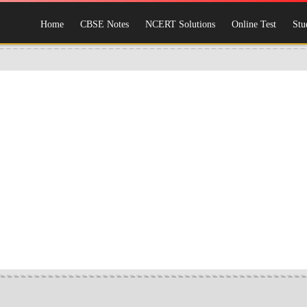
Home
CBSE Notes
NCERT Solutions
Online Test
Stu