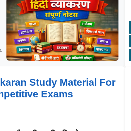
,
i
s,
aran Study Material For
petitive Exams