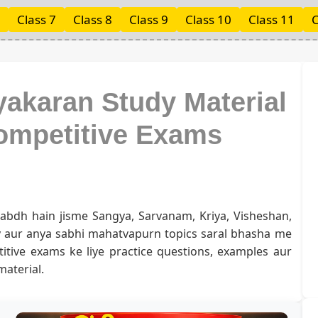
Class 7
Class 8
Class 9
Class 10
Class 11
C
akaran Study Material
ompetitive Exams
bdh hain jisme Sangya, Sarvanam, Kriya, Visheshan,
ay aur anya sabhi mahatvapurn topics saral bhasha me
tive exams ke liye practice questions, examples aur
aterial.