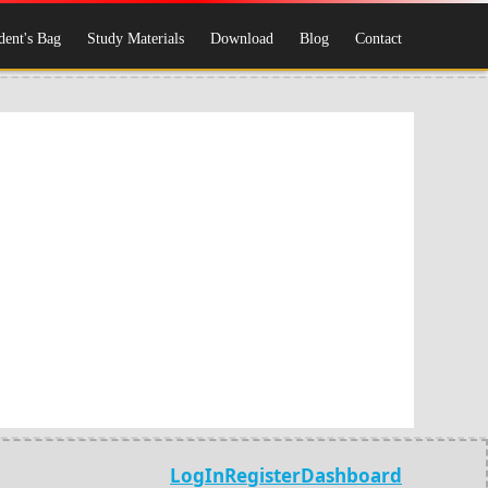
dent's Bag
Study Materials
Download
Blog
Contact
LogIn
Register
Dashboard