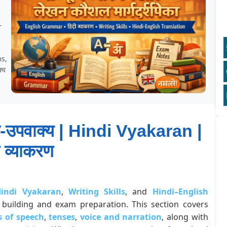
-
ms,
्य
रित-उपवाक्य | Hindi Vyakaran |
ी व्याकरण
indi Vyakaran
,
Writing Skills
, and
Hindi–English
building and exam preparation. This section covers
s of speech
,
tenses
,
voice and narration
, along with