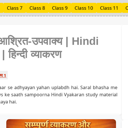
Class 7
Class 8
Class 9
Class 10
Class 11
C
ञा-आश्रित-उपवाक्य | Hindi
हिन्दी व्याकरण
क्य 1
a vistaar se adhyayan yahan uplabdh hai. Saral bhasha me
s ke saath sampoorna Hindi Vyakaran study material
aya hai.