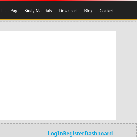
dent's Bag
Study Materials
Download
Blog
Contact
LogIn
Register
Dashboard