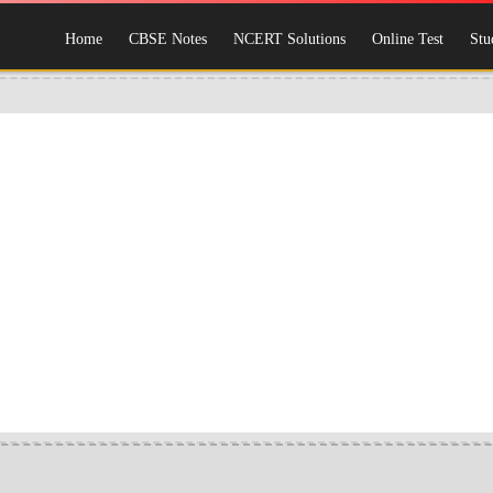
Home
CBSE Notes
NCERT Solutions
Online Test
Stu