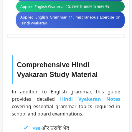
Applied English Grammar 10. रचना के आधार पर वाक्य-भेद
Applied English Grammar 11. miscllaneous Exercise on
Hindi Vyakaran
Comprehensive Hindi
Vyakaran Study Material
In addition to English grammar, this guide
provides detailed
Hindi Vyakaran Notes
covering essential grammar topics required in
school and board examinations.
और उसके भेद
संज्ञा