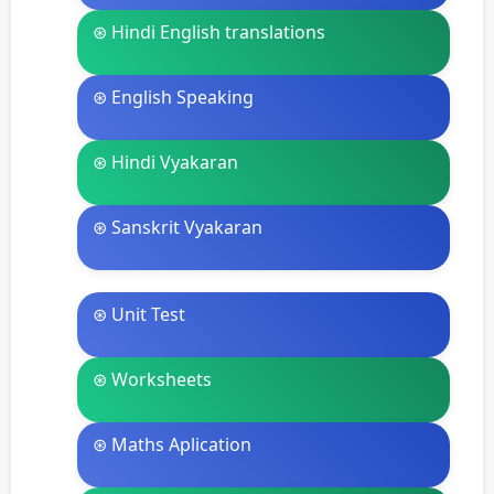
⊛ Hindi English translations
⊛ English Speaking
⊛ Hindi Vyakaran
⊛ Sanskrit Vyakaran
⊛ Unit Test
⊛ Worksheets
⊛ Maths Aplication